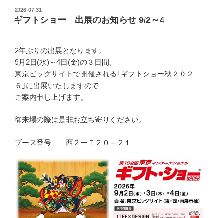
投
2026-07-31
ギフトショー 出展のお知らせ 9/2～4
稿
日:
2年ぶりの出展となります。
9月2日(水)～4日(金)の３日間、
東京ビッグサイトで開催される｢ギフトショー秋２０２
６｣に出展いたしますので
ご案内申し上げます。
御来場の際は是非お立ち寄りください。
ブース番号 西２ーＴ２０－２１