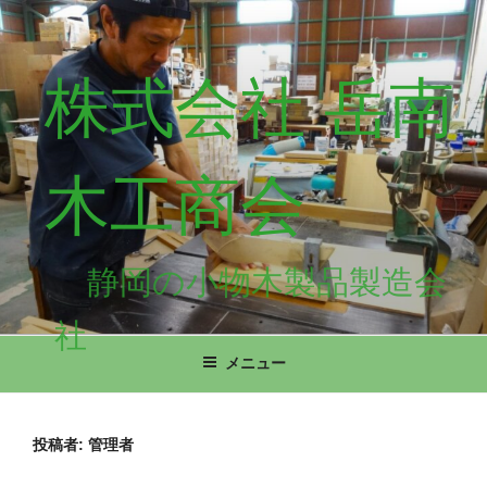
コ
ン
テ
株式会社 岳南
ン
ツ
へ
ス
木工商会
キ
ッ
プ
静岡の小物木製品製造会
社
メニュー
投稿者:
管理者