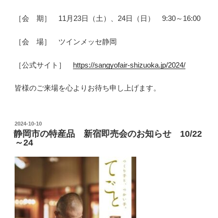
［会 期］ 11月23日（土）、24日（日） 9:30～16:00
［会 場］ ツインメッセ静岡
［公式サイト］
https://sangyofair-shizuoka.jp/2024/
皆様のご来場を心よりお待ち申し上げます。
投
2024-10-10
静岡市の特産品 新宿即売会のお知らせ 10/22
稿
～24
日: