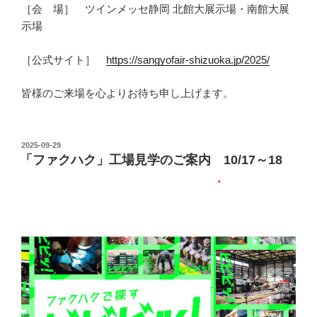
［会 場］ ツインメッセ静岡 北館大展示場・南館大展
示場
［公式サイト］
https://sangyofair-shizuoka.jp/2025/
皆様のご来場を心よりお待ち申し上げます。
投
2025-09-29
「ファクハク」工場見学のご案内 10/17～18
稿
日: