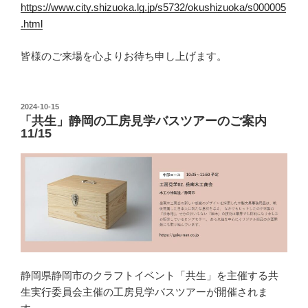
https://www.city.shizuoka.lg.jp/s5732/okushizuoka/s000005
.html
皆様のご来場を心よりお待ち申し上げます。
投
2024-10-15
「共生」静岡の工房見学バスツアーのご案内
稿
11/15
日:
静岡県静岡市のクラフトイベント「共生」を主催する共
生実行委員会主催の工房見学バスツアーが開催されま