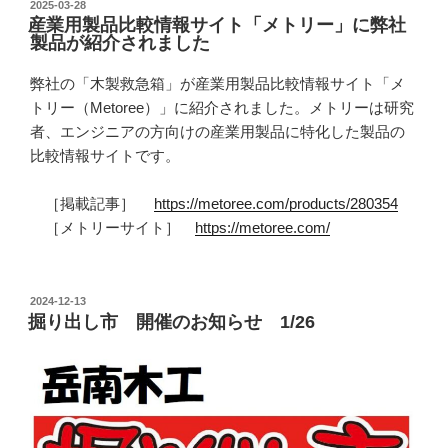
投
2025-03-28
産業用製品比較情報サイト「メトリー」に弊社
稿
製品が紹介されました
日:
弊社の「木製救急箱」が産業用製品比較情報サイト「メ
トリー（Metoree）」に紹介されました。メトリーは研究
者、エンジニアの方向けの産業用製品に特化した製品の
比較情報サイトです。
［掲載記事］
https://metoree.com/products/280354
［メトリーサイト］
https://metoree.com/
投
2024-12-13
掘り出し市 開催のお知らせ 1/26
稿
日: