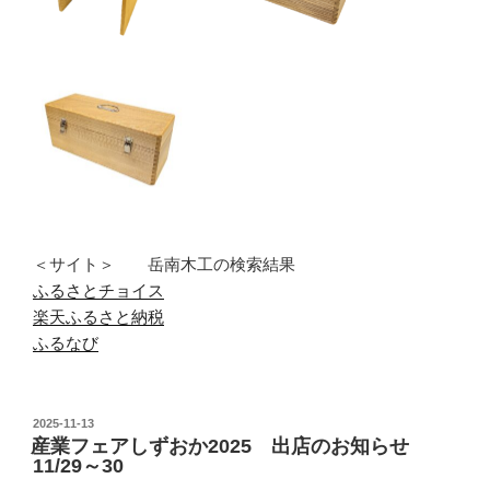
＜サイト＞ 岳南木工の検索結果
ふるさとチョイス
楽天ふるさと納税
ふるなび
投
2025-11-13
産業フェアしずおか2025 出店のお知らせ
稿
11/29～30
日: